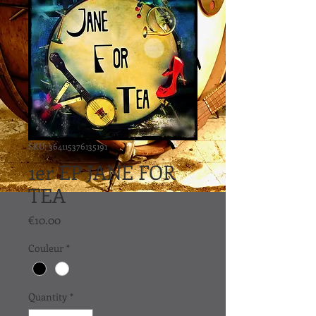
SKU: 364115376135191
1er EP JANE FOR
TEA
Price
€10.00
Couleur
*
Quantity
*