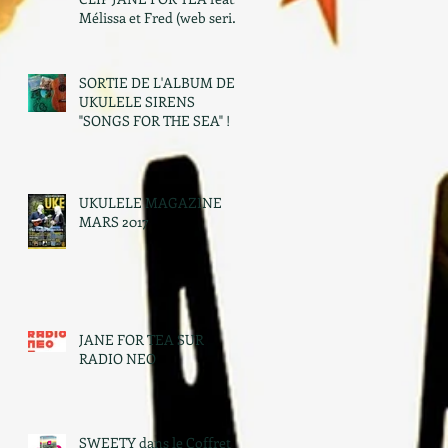
Mélissa et Fred (web serie
"Toulousain")
SORTIE DE L'ALBUM DES
UKULELE SIRENS
"SONGS FOR THE SEA" !
UKULELE MAGAZINE
MARS 2017
JANE FOR TEA SUR
RADIO NEO
SWEETY dans le Coffret