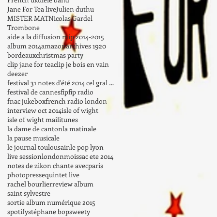
Jane For Tea live
Julien duthu
MISTER MAT
Nicolas Gardel
Trombone
aide a la diffusion mip 2014-2015
album 2014
amazon
archives 1920
bordeaux
christmas party
clip jane for tea
clip je bois en vain
deezer
festival 31 notes d'été 2014 cel gral haute-garonn
festival de cannes
fip
fip radio
fnac jukebox
french radio london
interview oct 2014
isle of wight
isle of wight mail
itunes
la dame de canton
la matinale
la pause musicale
le journal toulousain
le pop lyon
live session
london
moissac ete 2014
notes de zik
on chante avec
paris
photo
presse
quintet live
rachel bourlier
review album
saint sylvestre
sortie album numérique 2015
spotify
stéphane bop
sweety