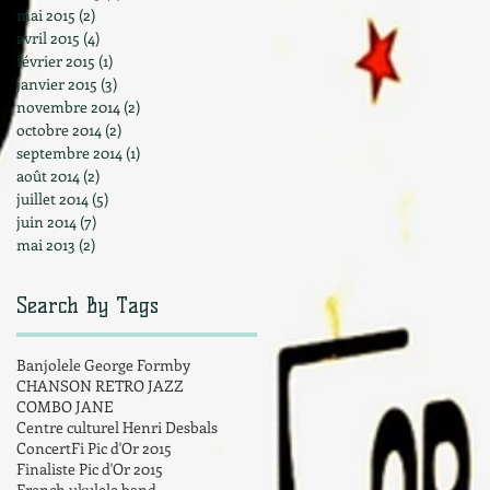
mai 2015
(2)
2 posts
avril 2015
(4)
4 posts
février 2015
(1)
1 post
janvier 2015
(3)
3 posts
novembre 2014
(2)
2 posts
octobre 2014
(2)
2 posts
septembre 2014
(1)
1 post
août 2014
(2)
2 posts
juillet 2014
(5)
5 posts
juin 2014
(7)
7 posts
mai 2013
(2)
2 posts
Search By Tags
Banjolele George Formby
CHANSON RETRO JAZZ
COMBO JANE
Centre culturel Henri Desbals
Concert
Fi Pic d'Or 2015
Finaliste Pic d'Or 2015
French ukulele band