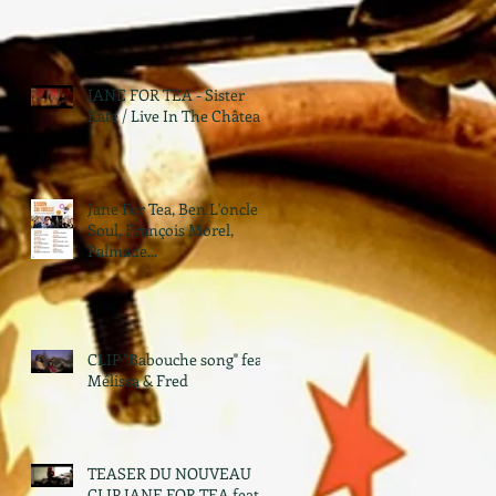
JANE FOR TEA - Sister
Kate / Live In The Château
Jane For Tea, Ben L'oncle
Soul, François Morel,
Palmade...
CLIP "Babouche song" feat.
Mélissa & Fred
TEASER DU NOUVEAU
CLIP JANE FOR TEA feat.