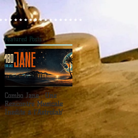
Featured Posts
Combo Jane : Une
JANE FOR TEA -
Rencontre Musicale
Sister Kate / Live In
Inédite à l’Astrolab’
The Château