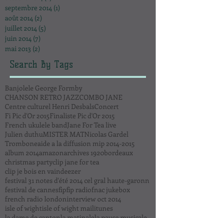
septembre 2014
(1)
1 post
août 2014
(2)
2 posts
juillet 2014
(5)
5 posts
juin 2014
(7)
7 posts
mai 2013
(2)
2 posts
Search By Tags
Banjolele George Formby
CHANSON RETRO JAZZ
COMBO JANE
Centre culturel Henri Desbals
Concert
Fi Pic d'Or 2015
Finaliste Pic d'Or 2015
French ukulele band
Jane For Tea live
Julien duthu
MISTER MAT
Nicolas Gardel
Trombone
aide a la diffusion mip 2014-2015
album 2014
amazon
archives 1920
bordeaux
christmas party
clip jane for tea
clip je bois en vain
deezer
festival 31 notes d'été 2014 cel gral haute-garonn
festival de cannes
fip
fip radio
fnac jukebox
french radio london
interview oct 2014
isle of wight
isle of wight mail
itunes
la dame de canton
la matinale
la pause musicale