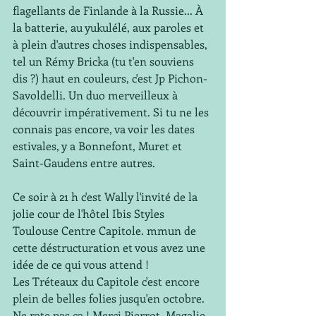
flagellants de Finlande à la Russie... À 
la batterie, au yukulélé, aux paroles et 
à plein d'autres choses indispensables, 
tel un Rémy Bricka (tu t'en souviens 
dis ?) haut en couleurs, c'est Jp Pichon-
Savoldelli. Un duo merveilleux à 
découvrir impérativement. Si tu ne les 
connais pas encore, va voir les dates 
estivales, y a Bonnefont, Muret et 
Saint-Gaudens entre autres.
Ce soir à 21 h c'est Wally l'invité de la 
jolie cour de l'hôtel Ibis Styles 
Toulouse Centre Capitole. mmun de 
cette déstructuration et vous avez une 
idée de ce qui vous attend !
Les Tréteaux du Capitole c'est encore 
plein de belles folies jusqu'en octobre. 
Ne rate pas ça ! Merci Pierrot, Magalie, 