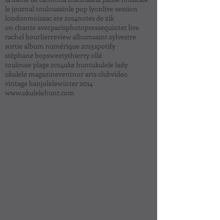
le journal toulousain
le pop lyon
live session
london
moissac ete 2014
notes de zik
on chante avec
paris
photo
presse
quintet live
rachel bourlier
review album
saint sylvestre
sortie album numérique 2015
spotify
stéphane bop
sweety
thierry ollé
toulouse plage 2014
uke hunt
ukulele lady
ukulele magazine
ventnor arts club
video
vintage banjolele
winter 2014
www.ukulelehunt.com