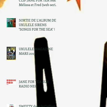
CLIP JANE FOR TEA feat.
Mélissa et Fred (web serie
"Toulousain")
SORTIE DE L'ALBUM DES
UKULELE SIRENS
"SONGS FOR THE SEA" !
UKULELE MAGAZINE
MARS 2017
JANE FOR TEA SUR
RADIO NEO
SWEETY dans le Coffret