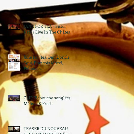
JANE FOR TEA - Sister
Kate / Live In The Château
Jane For Tea, Ben L'oncle
Soul, François Morel,
Palmade...
CLIP "Babouche song" feat.
Mélissa & Fred
TEASER DU NOUVEAU