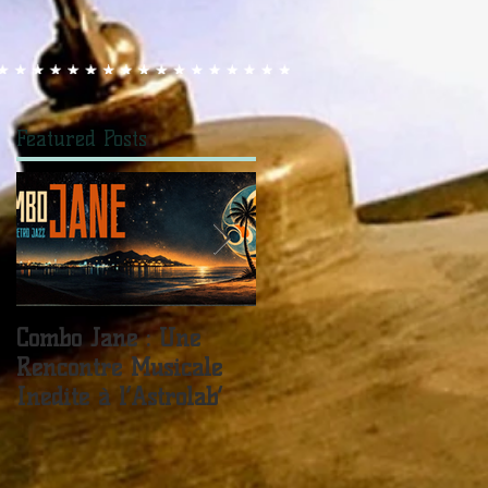
Featured Posts
Combo Jane : Une
JANE FOR TEA -
Rencontre Musicale
Sister Kate / Live In
Inédite à l’Astrolab’
The Château