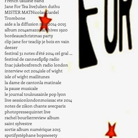
French ukulele band
Jane For Tea live
Julien duthu
MISTER MAT
Nicolas Gardel
Trombone
aide a la diffusion mip 2014-2015
album 2014
amazon
archives 1920
bordeaux
christmas party
clip jane for tea
clip je bois en vain
deezer
festival 31 notes d'été 2014 cel gral haute-garonn
festival de cannes
fip
fip radio
fnac jukebox
french radio london
interview oct 2014
isle of wight
isle of wight mail
itunes
la dame de canton
la matinale
la pause musicale
le journal toulousain
le pop lyon
live session
london
moissac ete 2014
notes de zik
on chante avec
paris
photo
presse
quintet live
rachel bourlier
review album
saint sylvestre
sortie album numérique 2015
spotify
stéphane bop
sweety