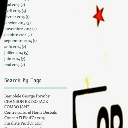
mai 2015
(2)
2 posts
avril 2015
(4)
4 posts
février 2015
(1)
1 post
janvier 2015
(3)
3 posts
novembre 2014
(2)
2 posts
octobre 2014
(2)
2 posts
septembre 2014
(1)
1 post
août 2014
(2)
2 posts
juillet 2014
(5)
5 posts
juin 2014
(7)
7 posts
mai 2013
(2)
2 posts
Search By Tags
Banjolele George Formby
CHANSON RETRO JAZZ
COMBO JANE
Centre culturel Henri Desbals
Concert
Fi Pic d'Or 2015
Finaliste Pic d'Or 2015