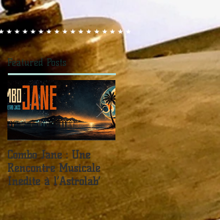
Featured Posts
Combo Jane : Une
JANE FOR TEA -
Rencontre Musicale
Sister Kate / Live In
Inédite à l’Astrolab’
The Château