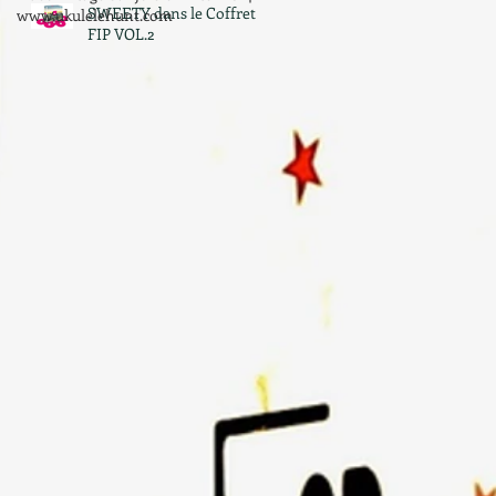
SWEETY dans le Coffret
www.ukulelehunt.com
FIP VOL.2