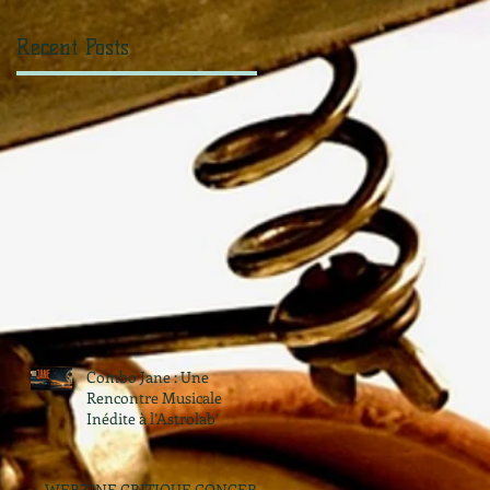
Recent Posts
Combo Jane : Une
Rencontre Musicale
Inédite à l’Astrolab’
WEBZINE CRITIQUE CONCERT