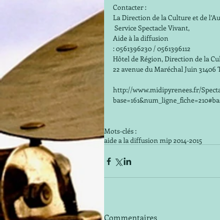
Contacter : 
La Direction de la Culture et de l’Au
 Service Spectacle Vivant, 
Aide à la diffusion 
: 0561396230 / 0561396112 
Hôtel de Région, Direction de la Cul
22 avenue du Maréchal Juin 3140
http://www.midipyrenees.fr/Specta
base=161&num_ligne_fiche=210#bas
Mots-clés :
aide a la diffusion mip 2014-2015
Commentaires