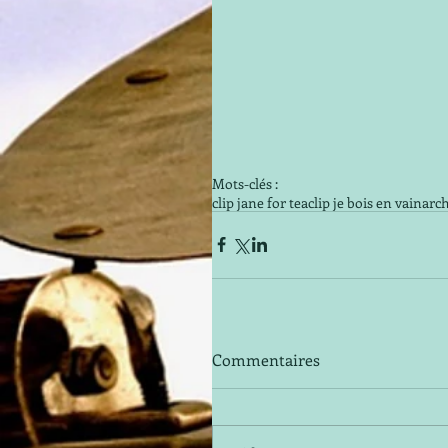
Mots-clés :
clip jane for tea
clip je bois en vain
arch
Commentaires