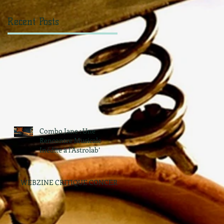
Recent Posts
Combo Jane : Une
Rencontre Musicale
Inédite à l’Astrolab’
WEBZINE CRITIQUE CONCERT