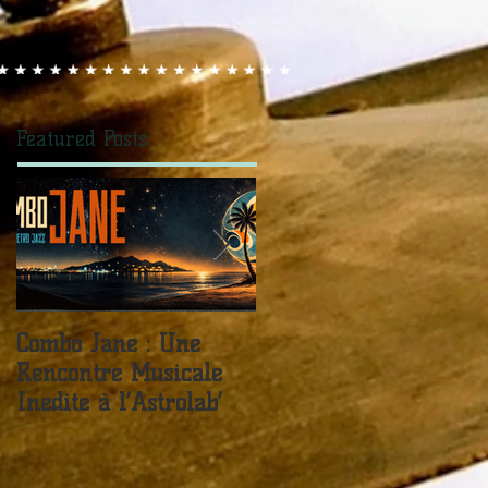
Featured Posts
Combo Jane : Une
JANE FOR TEA -
Rencontre Musicale
Sister Kate / Live In
Inédite à l’Astrolab’
The Château