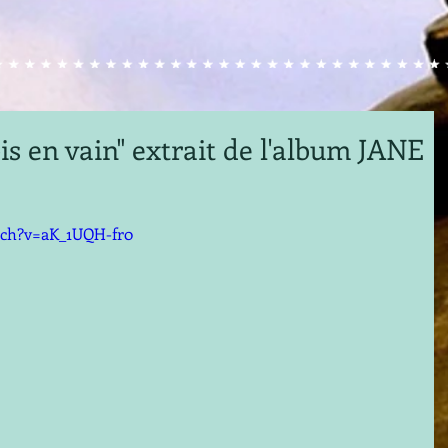
is en vain" extrait de l'album JANE
tch?v=aK_1UQH-fr0